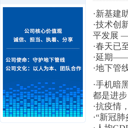
·
新基建
·
技术创
平发展 
·
春天已
·
延期—
·
地下管
·
手机暗
都是进步
·
抗疫情
·
“新冠肺