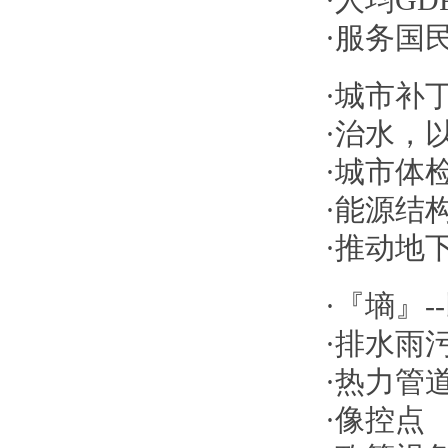
·
人均G
·
服务国
·
城市补
·
治水，
·
城市体
·
能源结
·
推动地
·
『墒』-
·
排水雨
·
热力管
·
像控点