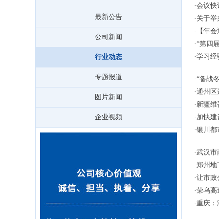
·
会议快
最新公告
·
关于举
·
【年会
公司新闻
·
“第四
·
学习经
行业动态
专题报道
·
“备战
·
通州区
图片新闻
·
新疆维
企业视频
·
加快建
·
银川都
·
武汉市
·
郑州地
·
让市政
·
荣乌高
·
重庆：