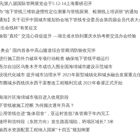
讯|第八届国际管网展览会于5.12-14上海重磅召开
办“地下管线三维轨迹惯性定位测量与管线探测、检测线上培训班”的通知
通知】关于召开中国城市规划协会地下管线专业委员会第四届会员代表大会
届生命线杯”有奖征文
验取“真经” 交流心得促提升 —湖北省水协到重庆水协考察交流办会经验
冬奥会” 国内首条中高山隧道综合管廊消防验收完毕
进行施工防外力破坏专项行动检查 确保地下管线平稳运行
吾尔自治区乌鲁木齐市成功入围全国海绵城市建设示范城市
设现代化城市 提升城市治理水平 2021年新型城镇化和城乡融合发展重点
市圈城乡西线供水西干渠整改工程顺利完成 2021年春灌正式开始
南湖片区海绵城市项目进入收尾阶段
下管线被施工挖断 为何频次逐年升高？
公用管线住进“集体宿舍”，亚运村首批7条管廊于年内完工
速呼和浩特段（东胜方向）发生路面塌陷，坍塌区域长7.3米
渝西水资源配置工程纳入国家“十四五”规划纲要