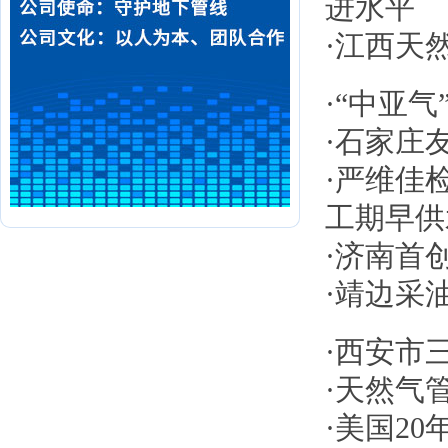
进水平
·
江西天
·
“中亚气
·
石家庄
·
严维佳
工期早供
·
济南首
·
靖边采
·
西安市
·
天然气
·
美国20