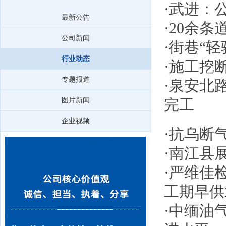
·
武进：
最新公告
·
20余条
公司新闻
·
街巷“轻
行业动态
·
施工挖断
专题报道
·
泉安北路
图片新闻
完工
企业视频
·
抗乌断
·
南江县展
·
严维佳
工期早供
·
中缅油