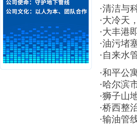
·
清洁与
·
大冷天，
·
大丰港即
·
油污堵
·
自来水管
·
和平公
·
哈尔滨
·
狮子山
·
桥西整
·
输油管