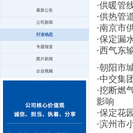
·
供暖管线
最新公告
·
供热管
公司新闻
·
南京市供
行业动态
·
保定漏
专题报道
·
西气东
图片新闻
·
朝阳市
企业视频
·
中交集
·
挖断燃气
影响
·
保定花园
·
滨州市