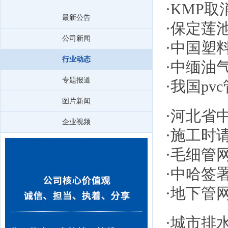
·
KMP
最新公告
·
保定莲池
公司新闻
·
中国塑
行业动态
·
中缅油
专题报道
·
我国pv
图片新闻
·
河北省
企业视频
·
施工时
·
毛细管
·
中哈签
·
地下管
·
城市排