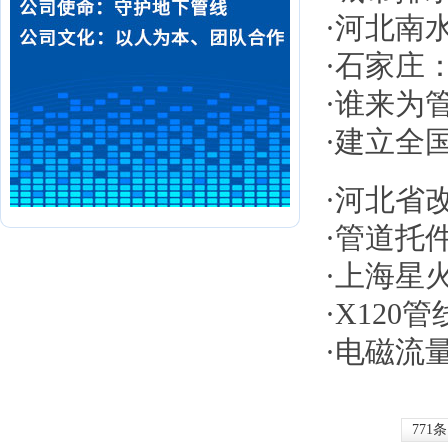
·
河北南
·
石家庄
·
谁来为
·
建立全
·
河北省
·
管道托
·
上海星
·
X120
·
电磁流
771条