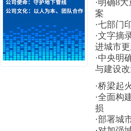
·
明确8
案
·
七部门
·
文字摘录
进城市更
·
中央明
与建设改
·
桥梁起
·
全面构
损
·
部署城
·
对加强