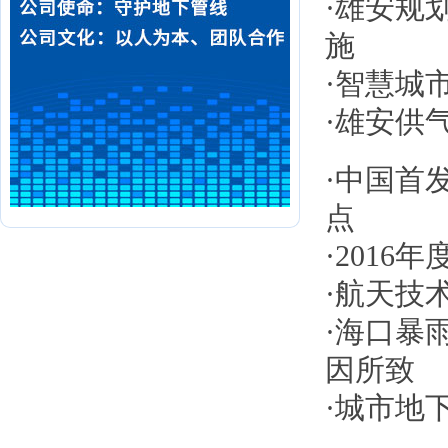
·
雄安规
施
·
智慧城
·
雄安供
·
中国首
点
·
2016
·
航天技
·
海口暴
因所致
·
城市地下