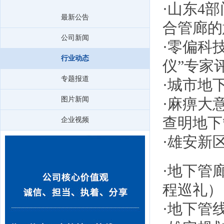
·
山东4
最新公告
合管廊的
公司新闻
·
零偏科技
行业动态
仪”专家
专题报道
·
城市地下
图片新闻
·
麻痹大
查明地下
企业视频
·
雄安新
·
地下管
程巡礼）
·
地下管线